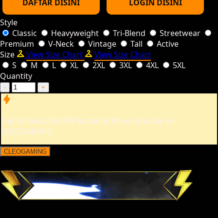
DAFTAR DISINI
LOGIN DISINI
Style
Classic
Heavyweight
Tri-Blend
Streetwear
Premium
V-Neck
Vintage
Tall
Active
Size
View Size Chart
View Size Chart
S
M
L
XL
2XL
3XL
4XL
5XL
Quantity
-
+
Get
Unlock 20%
OFF Instantly When You Buy
5+
CLEOGAMING
CLEOGAMING