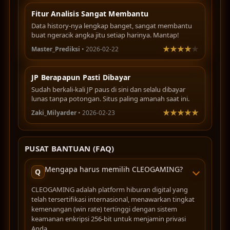
Fitur Analisis Sangat Membantu
Data history-nya lengkap banget, sangat membantu
buat ngeracik angka jitu setiap harinya. Mantap!
Master_Prediksi
• 2026-02-22
JP Berapapun Pasti Dibayar
Sudah berkali-kali JP paus di sini dan selalu dibayar
lunas tanpa potongan. Situs paling amanah saat ini.
Zaki_Milyarder
• 2026-02-23
PUSAT BANTUAN (FAQ)
Mengapa harus memilih CLEOGAMING?
Q
CLEOGAMING adalah platform hiburan digital yang
telah tersertifikasi internasional, menawarkan tingkat
kemenangan (win rate) tertinggi dengan sistem
keamanan enkripsi 256-bit untuk menjamin privasi
Anda.