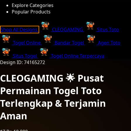
Explore Categories
Popular Products
Shop All Designs
CLEOGAMING
Situs Toto
Togel Online
Bandar Togel
Agen Toto
Situs Togel
Togel Online Terpercaya
Design ID: 74165272
CLEOGAMING 🌟 Pusat
Permainan Togel Toto
Terlengkap & Terjamin
Aman