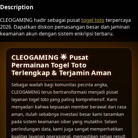
Description
CLEOGAMING hadir sebagai pusat
togel toto
terpercaya
2026. Dapatkan diskon pemasangan besar dan jaminan
keamanan akun dengan sistem enkripsi terbaru.
CLEOGAMING 🌟 Pusat
Permainan Togel Toto
Terlengkap & Terjamin Aman
Sebagai wadah bagi komunitas pecinta angka,
CLEOGAMING terus bertransformasi menjadi pusat
layanan togel toto yang paling komprehensif. Kami
menyadari bahwa kepuasan member berawal dari rasa
aman, itulah sebabnya investasi besar kami tanamkan
pada sistem keamanan siber yang mutakhir. Selain
perlindungan data, kami juga sangat memperhatikan
kualitas layanan operasional, memastikan setiap result