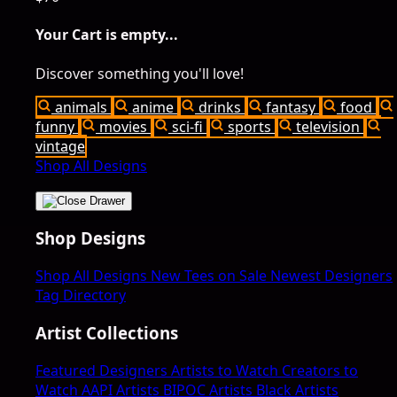
Your Cart is empty...
Discover something you'll love!
animals
anime
drinks
fantasy
food
funny
movies
sci-fi
sports
television
vintage
Shop All Designs
Shop Designs
Shop All Designs
New Tees on Sale
Newest Designers
Tag Directory
Artist Collections
Featured Designers
Artists to Watch
Creators to
Watch
AAPI Artists
BIPOC Artists
Black Artists