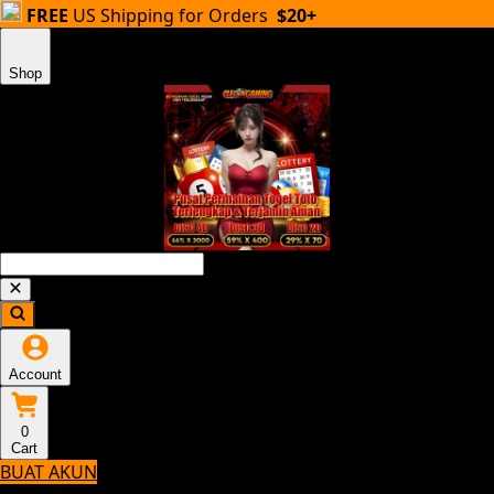
FREE
US Shipping for Orders
$20+
Shop
Account
0
Cart
BUAT AKUN